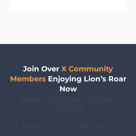
Join Over
X Community
Members
Enjoying Lion’s Roar
Now
Become Part of the Lion’s Roar
mailing list.
[contact-form-7 id=”86″ title=”Enquiry”]